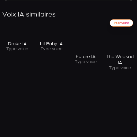
Voix IA similaires
Premium
Drake IA
Lil Baby IA
Type voice
Type voice
Future IA
The Weeknd
Type voice
IA
Type voice