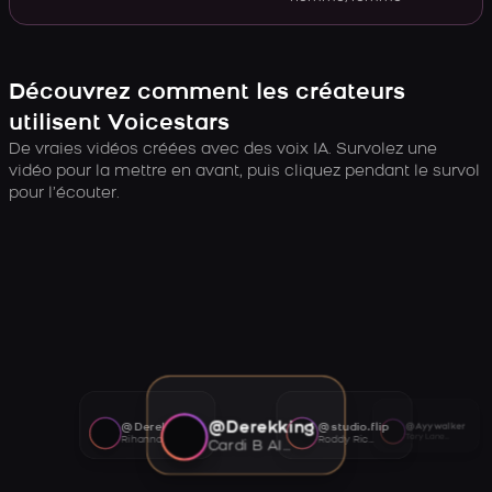
Découvrez comment les créateurs
utilisent Voicestars
De vraies vidéos créées avec des voix IA. Survolez une
vidéo pour la mettre en avant, puis cliquez pendant le survol
pour l’écouter.
@Derekking
@Derekking
@studio.flip
@Ayywalker
Tory Lanez AI voice
Rihanna AI voice
Roddy Ricch AI voice
Cardi B AI voice