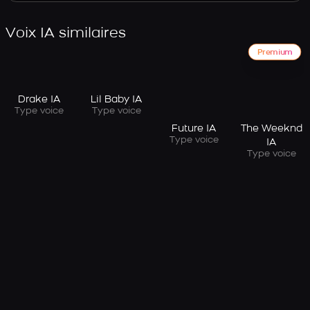
Voix IA similaires
Premium
Drake IA
Lil Baby IA
Type voice
Type voice
Future IA
The Weeknd
Type voice
IA
Type voice