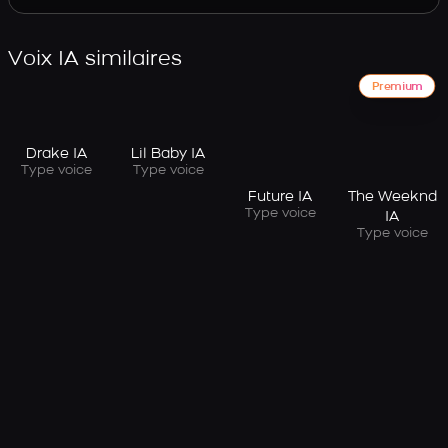
Voix IA similaires
Premium
Drake IA
Lil Baby IA
Type voice
Type voice
Future IA
The Weeknd
Type voice
IA
Type voice