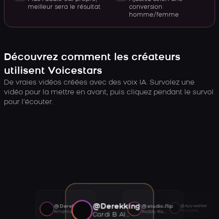
meilleur sera le résultat
conversion
homme/femme
Découvrez comment les créateurs
utilisent Voicestars
De vraies vidéos créées avec des voix IA. Survolez une
vidéo pour la mettre en avant, puis cliquez pendant le survol
pour l’écouter.
@Derekking
@Derekking
@studio.flip
@Ayywalker
Tory Lanez AI voice
Rihanna AI voice
Roddy Ricch AI voice
Cardi B AI voice