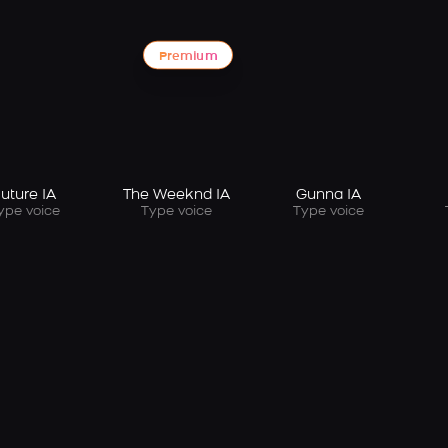
Premium
uture IA
The Weeknd IA
Gunna IA
ype voice
Type voice
Type voice