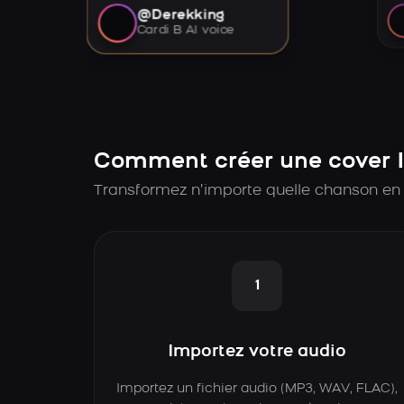
@Derekking
Cardi B AI voice
Comment créer une cover I
Transformez n’importe quelle chanson en 
1
Importez votre audio
Importez un fichier audio (MP3, WAV, FLAC),