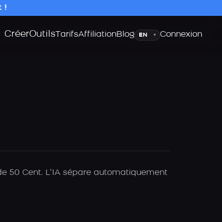
 !
Créer
Outils
Langue
Tarifs
Affiliation
Blog
Connexion
▾
A de 50 Cent. L’IA sépare automatiquement