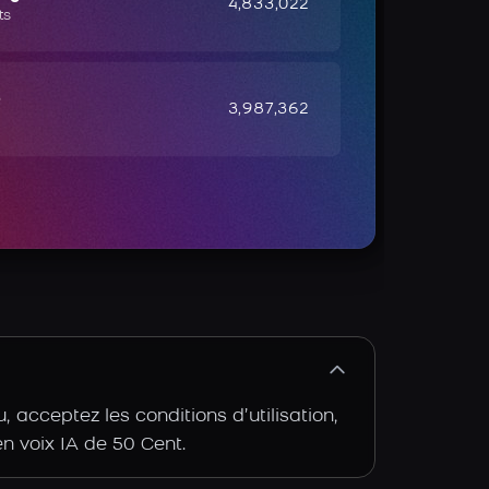
4,833,022
ts
e
3,987,362
acceptez les conditions d’utilisation,
en voix IA de 50 Cent.