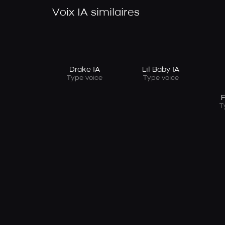
Voix IA similaires
Drake IA
Lil Baby IA
Type voice
Type voice
F
T