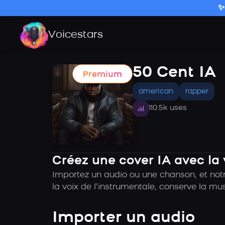
✨
Voicestars
50 Cent IA
Premium
american
rapper
110.5k uses
Créez une cover IA avec la 
Importez un audio ou une chanson, et notr
la voix de l’instrumentale, conserve la mu
Importer un audio