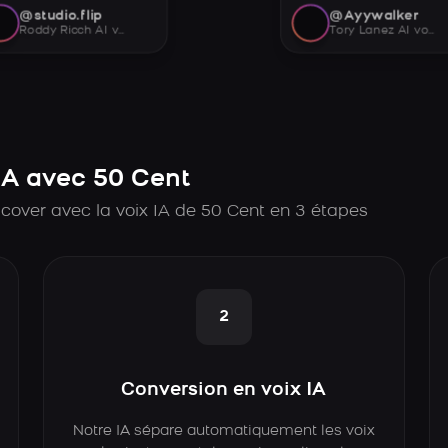
@studio.flip
@Ayywalker
Roddy Ricch AI voice
Tory Lanez AI voice
A avec 50 Cent
cover avec la voix IA de 50 Cent en 3 étapes
2
Conversion en voix IA
Notre IA sépare automatiquement les voix