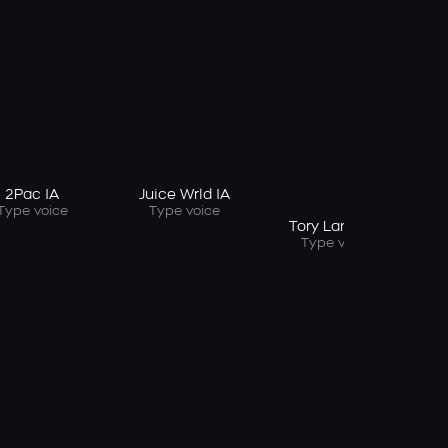
T
2Pac IA
Juice Wrld IA
Type voice
Type voice
Tory Lanez IA
Type voice