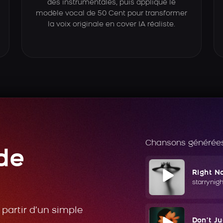
des instrumentales, puis applique le
modèle vocal de 50 Cent pour transformer
la voix originale en cover IA réaliste.
Chansons générées
de
Right N
starrynig
partir d’un simple
Don't J