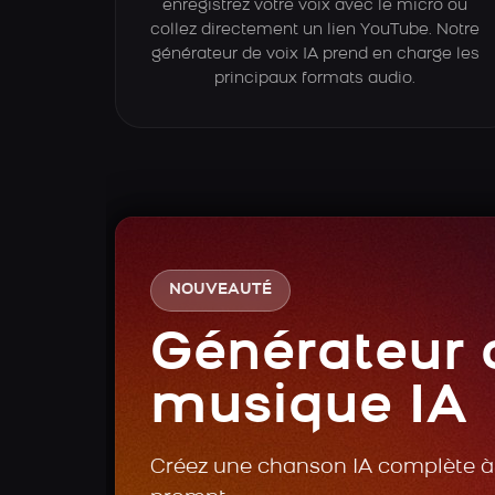
enregistrez votre voix avec le micro ou
collez directement un lien YouTube. Notre
générateur de voix IA prend en charge les
principaux formats audio.
NOUVEAUTÉ
Générateur 
musique IA
Créez une chanson IA complète à 