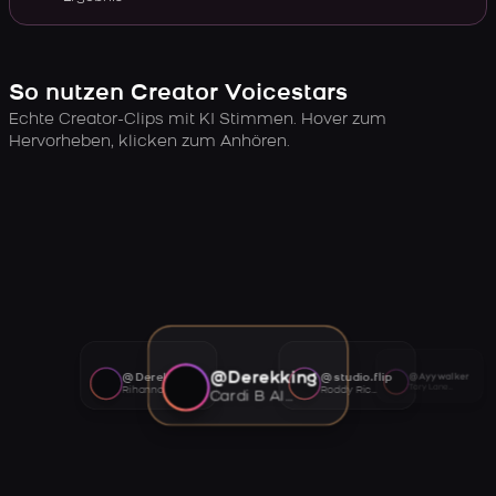
So nutzen Creator Voicestars
Echte Creator-Clips mit KI Stimmen. Hover zum
Hervorheben, klicken zum Anhören.
@Derekking
@Derekking
@studio.flip
@Ayywalker
Tory Lanez AI voice
Rihanna AI voice
Roddy Ricch AI voice
Cardi B AI voice