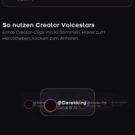
So nutzen Creator Voicestars
Echte Creator-Clips mit KI Stimmen. Hover zum
Hervorheben, klicken zum Anhören.
@Derekking
@Derekking
@studio.flip
@Ayywalker
Tory Lanez AI voice
Rihanna AI voice
Roddy Ricch AI voice
Cardi B AI voice