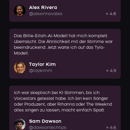
Alex Rivera
@alexinnovates
⭐ 4.8
Das Billie-Eilish-AI-Modell hat mich komplett
überrascht. Die Ähnlichkeit mit der Stimme war
beeindruckend. Jetzt warte ich auf das Tyla-
Modell.
Taylor Kim
@taykimm
⭐ 4.9
Ich war skeptisch bei KI Stimmen, bis ich
Voicestars getestet habe. Ich bin kein Sänger
oder Produzent, aber Rihanna oder The Weeknd
alles singen zu lassen, macht einfach Spaß.
Sam Dawson
@dawsontechtips
⭐ 4.6