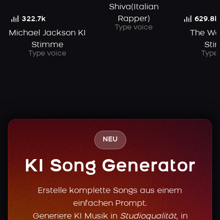
Shiva(Italian
Rapper)
322.7k
629.8k
Type voice
Michael Jackson KI
The We
Stimme
Sti
Type voice
Type 
NEU
KI Song Generator
Erstelle komplette Songs aus einem
einfachen Prompt.
Generiere KI Musik in
Studioqualität
, in