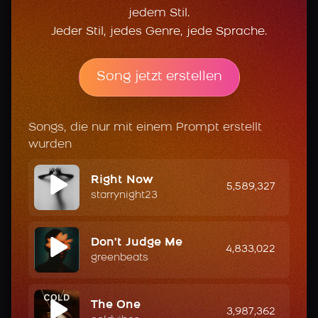
jedem Stil.
Jeder Stil, jedes Genre, jede Sprache.
Song jetzt erstellen
Songs, die nur mit einem Prompt erstellt
wurden
Right Now
5,589,327
starrynight23
Don't Judge Me
4,833,022
greenbeats
The One
3,987,362