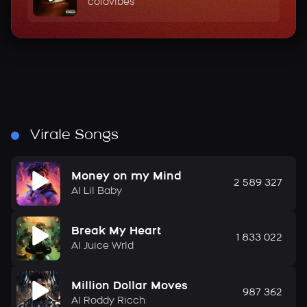
coldvibes
Virale Songs
Money on my Mind
2 589 327
AI Lil Baby
Break My Heart
1 833 022
AI Juice Wrld
Million Dollar Moves
987 362
AI Roddy Ricch