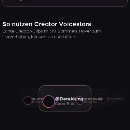
So nutzen Creator Voicestars
Echte Creator-Clips mit KI Stimmen. Hover zum
Hervorheben, klicken zum Anhören.
@Derekking
@Derekking
@studio.flip
@Ayywalker
Tory Lanez AI voice
Rihanna AI voice
Roddy Ricch AI voice
Cardi B AI voice