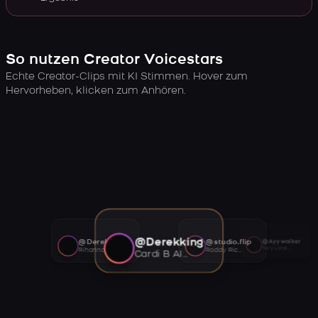
So nutzen Creator Voicestars
Echte Creator-Clips mit KI Stimmen. Hover zum
Hervorheben, klicken zum Anhören.
@Derekking
@Derekking
@studio.flip
@Ayywalker
Tory Lanez AI voice
Rihanna AI voice
Roddy Ricch AI voice
Cardi B AI voice