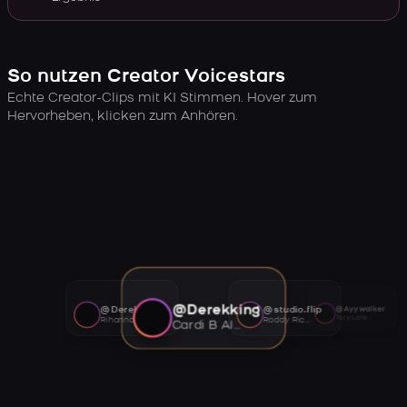
So nutzen Creator Voicestars
Echte Creator-Clips mit KI Stimmen. Hover zum
Hervorheben, klicken zum Anhören.
@Derekking
@Derekking
@studio.flip
@Ayywalker
Tory Lanez AI voice
Rihanna AI voice
Roddy Ricch AI voice
Cardi B AI voice