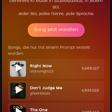
Generiere KI Musik in
Studioqualität
, in jedem
Stil.
Jeder Stil, jedes Genre, jede Sprache.
Song jetzt erstellen
Songs, die nur mit einem Prompt erstellt
wurden
Right Now
5,589,327
starrynight23
Don't Judge Me
4,833,022
greenbeats
The One