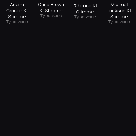
Ariana
Chris Brown
Michael
Rihanna KI
Grande KI
KI Stimme
Jackson KI
Stimme
Type voice
Stimme
Stimme
Type voice
Type voice
Type voice