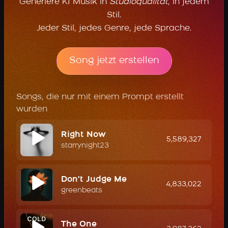
Generiere KI Musik in
Studioqualität
, in jedem
Stil.
Jeder Stil, jedes Genre, jede Sprache.
Song jetzt erstellen
Songs, die nur mit einem Prompt erstellt
wurden
Right Now
5,589,327
starrynight23
Don't Judge Me
4,833,022
greenbeats
The One