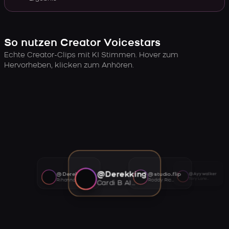
So nutzen Creator Voicestars
Echte Creator-Clips mit KI Stimmen. Hover zum
Hervorheben, klicken zum Anhören.
@Derekking
@Derekking
@studio.flip
@Ayywalker
Tory Lanez AI voice
Rihanna AI voice
Roddy Ricch AI voice
Cardi B AI voice