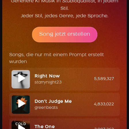
Generiere KI Musik in
Studioqualität
, in jedem
Stil.
Jeder Stil, jedes Genre, jede Sprache.
Song jetzt erstellen
Songs, die nur mit einem Prompt erstellt
wurden
Right Now
5,589,327
starrynight23
Don't Judge Me
4,833,022
greenbeats
The One