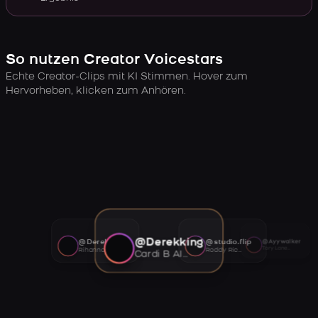
So nutzen Creator Voicestars
Echte Creator-Clips mit KI Stimmen. Hover zum
Hervorheben, klicken zum Anhören.
@Derekking
@Derekking
@studio.flip
@Ayywalker
Tory Lanez AI voice
Rihanna AI voice
Roddy Ricch AI voice
Cardi B AI voice