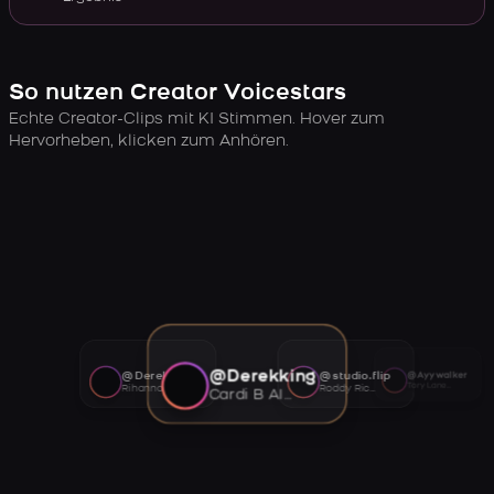
So nutzen Creator Voicestars
Echte Creator-Clips mit KI Stimmen. Hover zum
Hervorheben, klicken zum Anhören.
@Derekking
@Derekking
@studio.flip
@Ayywalker
Tory Lanez AI voice
Rihanna AI voice
Roddy Ricch AI voice
Cardi B AI voice