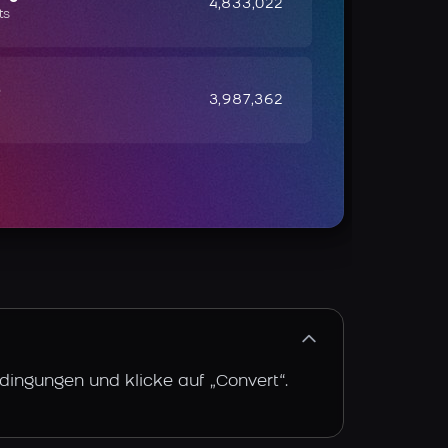
4,833,022
ts
e
3,987,362
dingungen und klicke auf „Convert“.