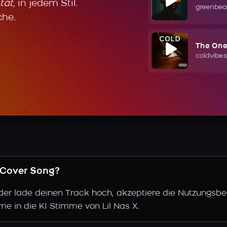
tät
, in jedem Stil.
greenbea
che.
The On
coldvibes
X Cover Song?
der lade deinen Track hoch, akzeptiere die Nutzungsbe
me in die KI Stimme von Lil Nas X.