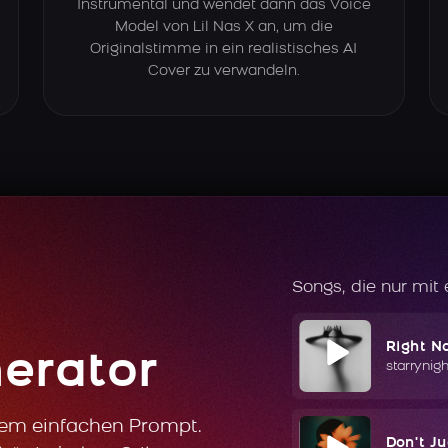
Instrumental und wendet dann das Voice
Model von Lil Nas X an, um die
Originalstimme in ein realistisches AI
Cover zu verwandeln.
Songs, die nur mit
Right N
erator
starrynig
nem einfachen Prompt.
Don't J