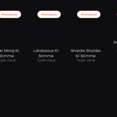
Premium
Premium
Premium
Il
ki Minaj KI
Landosous KI
Shordie Shordie
Stimme
Stimme
KI Stimme
ype voice
Type voice
Type voice