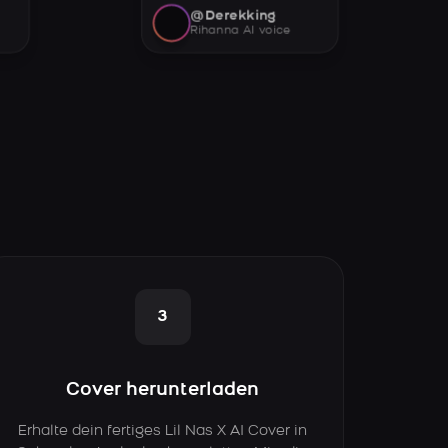
@Derekking
Rihanna AI voice
3
Cover herunterladen
Erhalte dein fertiges Lil Nas X AI Cover in