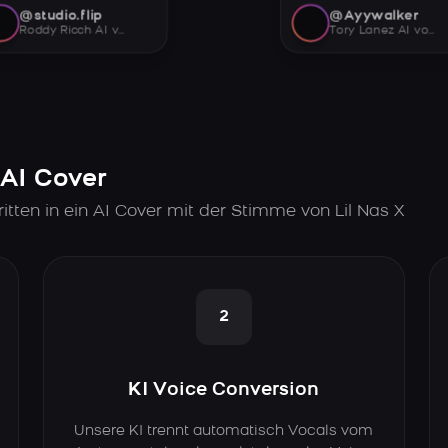
@studio.flip
@Ayywalker
Roddy Ricch AI voice
Tory Lanez AI voice
X AI Cover
tten in ein AI Cover mit der Stimme von Lil Nas X
2
KI Voice Conversion
Unsere KI trennt automatisch Vocals vom