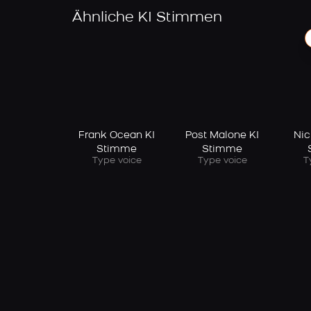
Ähnliche KI Stimmen
Frank Ocean KI
Post Malone KI
Nic
Stimme
Stimme
Type voice
Type voice
T