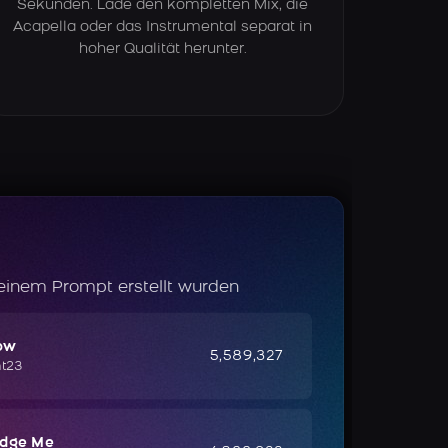
Sekunden. Lade den kompletten Mix, die
Acapella oder das Instrumental separat in
hoher Qualität herunter.
 einem Prompt erstellt wurden
ow
5,589,327
ht23
udge Me