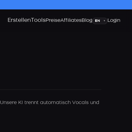
Erstellen
Tools
Sprache
Preise
Affiliates
Blog
Login
▾
 Unsere KI trennt automatisch Vocals und