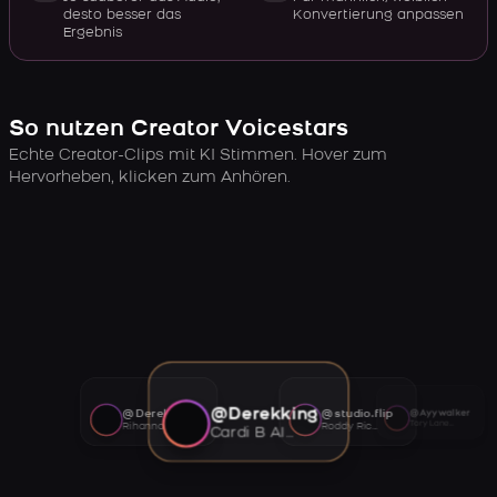
desto besser das
Konvertierung anpassen
Ergebnis
So nutzen Creator Voicestars
Echte Creator-Clips mit KI Stimmen. Hover zum
Hervorheben, klicken zum Anhören.
@Derekking
@Derekking
@studio.flip
@Ayywalker
Tory Lanez AI voice
Rihanna AI voice
Roddy Ricch AI voice
Cardi B AI voice