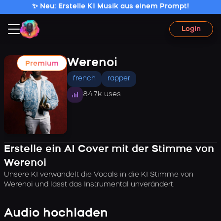
✨ Neu: Erstelle KI Musik aus einem Prompt!
Login
Werenoi
Premium
french
rapper
84.7k uses
Erstelle ein AI Cover mit der Stimme von
Werenoi
Unsere KI verwandelt die Vocals in die KI Stimme von
Werenoi und lässt das Instrumental unverändert.
Audio hochladen