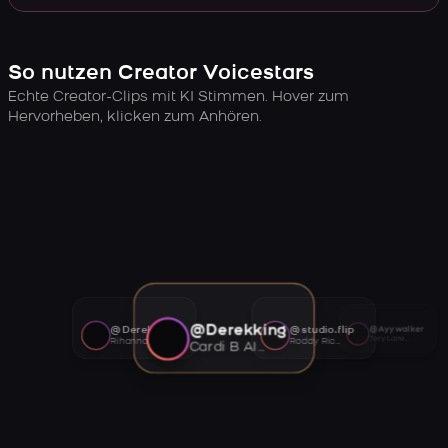
So nutzen Creator Voicestars
Echte Creator-Clips mit KI Stimmen. Hover zum
Hervorheben, klicken zum Anhören.
@Derekking
@Derekking
@studio.flip
@Ayywalker
Tory Lanez AI voice
Rihanna AI voice
Roddy Ricch AI voice
Cardi B AI voice