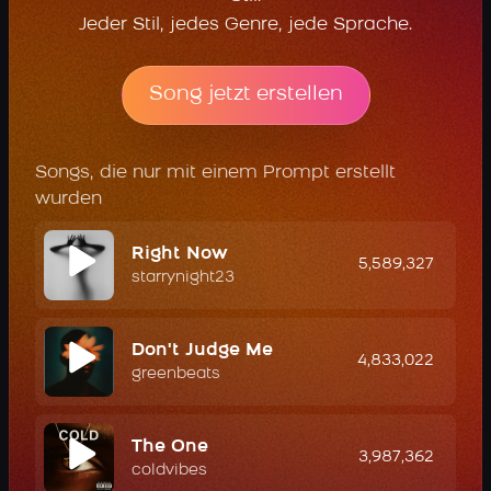
Jeder Stil, jedes Genre, jede Sprache.
Song jetzt erstellen
Songs, die nur mit einem Prompt erstellt
wurden
Right Now
5,589,327
starrynight23
Don't Judge Me
4,833,022
greenbeats
The One
3,987,362
coldvibes