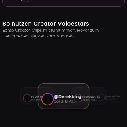
So nutzen Creator Voicestars
Echte Creator-Clips mit KI Stimmen. Hover zum
Hervorheben, klicken zum Anhören.
@Derekking
@Derekking
@studio.flip
@Ayywalker
Tory Lanez AI voice
Rihanna AI voice
Roddy Ricch AI voice
Cardi B AI voice