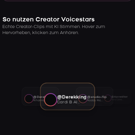
So nutzen Creator Voicestars
Echte Creator-Clips mit KI Stimmen. Hover zum
Hervorheben, klicken zum Anhören.
@Derekking
@Derekking
@studio.flip
@Ayywalker
Tory Lanez AI voice
Rihanna AI voice
Roddy Ricch AI voice
Cardi B AI voice