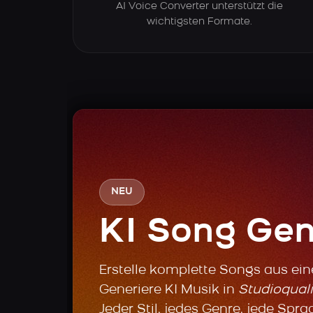
AI Voice Converter unterstützt die
wichtigsten Formate.
NEU
KI Song Gen
Erstelle komplette Songs aus ei
Generiere KI Musik in
Studioquali
Jeder Stil, jedes Genre, jede Spra