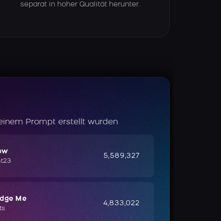
separat in hoher Qualität herunter.
 einem Prompt erstellt wurden
ow
5,589,327
ht23
udge Me
4,833,022
ts