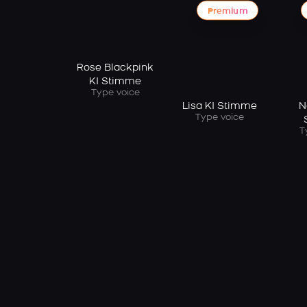
Premium
Rose Blackpink
KI Stimme
Type voice
Lisa KI Stimme
N
Type voice
T