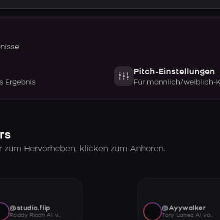
bnisse
Pitch-Einstellungen
s Ergebnis
Für männlich/weiblich-
rs
er zum Hervorheben, klicken zum Anhören.
@studio.flip
@Ayywalker
Roddy Ricch AI voice
Tory Lanez AI voice