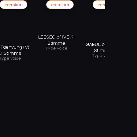
Premium
Premium
Premium
LEESEO of IVE KI
Stimme
GAEUL of IVE KI
 Taehyung (V)
Type voice
Stimme
KI Stimme
Type voice
Type voice