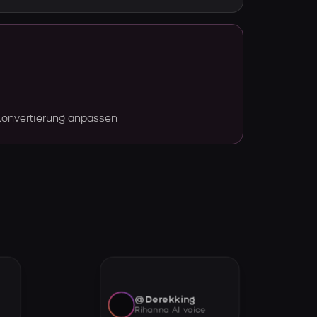
Konvertierung anpassen
@Derekking
Rihanna AI voice