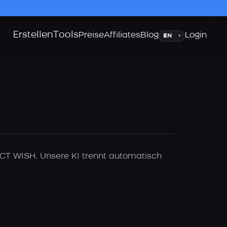
Erstellen
Tools
Sprache
Preise
Affiliates
Blog
Login
▾
NCT WISH. Unsere KI trennt automatisch