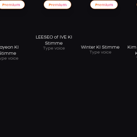
Premium
Premium
Premium
LEESEO of IVE KI
Stimme
ayeon KI
Winter KI Stimme
Kim
Type voice
Type voice
Stimme
ype voice