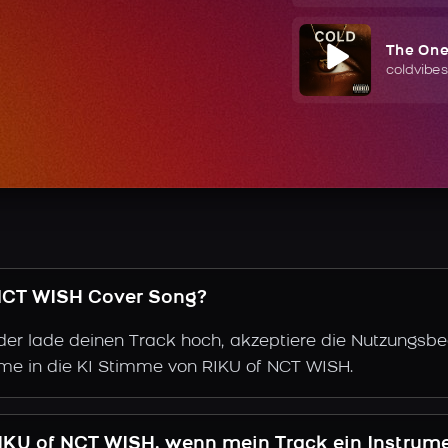
The On
coldvibes
f NCT WISH Cover Song?
der lade deinen Track hoch, akzeptiere die Nutzungsbe
mme in die KI Stimme von RIKU of NCT WISH.
IKU of NCT WISH, wenn mein Track ein Instrume