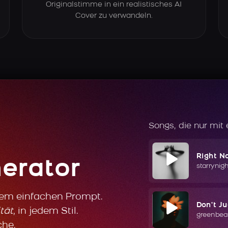
Originalstimme in ein realistisches AI
Cover zu verwandeln.
Songs, die nur mit
Right N
erator
starrynig
nem einfachen Prompt.
Don't J
tät
, in jedem Stil.
greenbea
che.