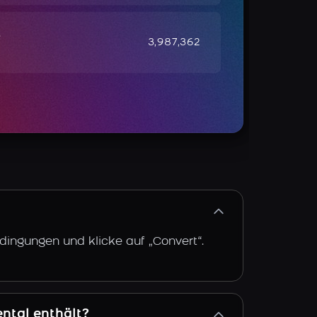
e
3,987,362
dingungen und klicke auf „Convert“.
ntal enthält?