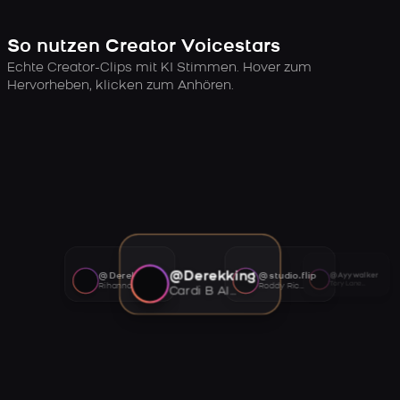
So nutzen Creator Voicestars
Echte Creator-Clips mit KI Stimmen. Hover zum
Hervorheben, klicken zum Anhören.
@Derekking
@Derekking
@studio.flip
@Ayywalker
Tory Lanez AI voice
Rihanna AI voice
Roddy Ricch AI voice
Cardi B AI voice