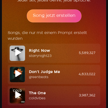
Jeder Stil, jedes Genre, jede Sprache.
Song jetzt erstellen
Songs, die nur mit einem Prompt erstellt
wurden
Right Now
5,589,327
starrynight23
Don't Judge Me
4,833,022
greenbeats
The One
3,987,362
coldvibes