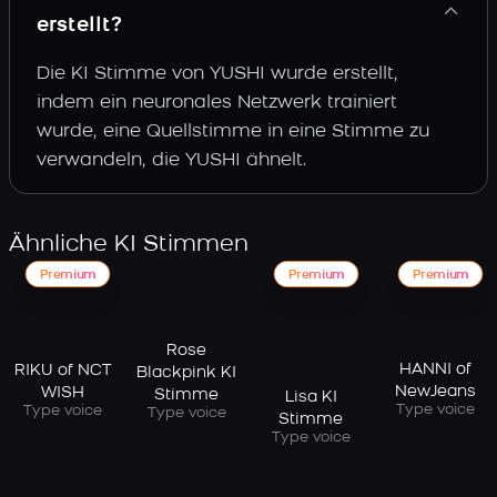
erstellt?
Die KI Stimme von YUSHI wurde erstellt,
indem ein neuronales Netzwerk trainiert
wurde, eine Quellstimme in eine Stimme zu
verwandeln, die YUSHI ähnelt.
Ähnliche KI Stimmen
Premium
Premium
Premium
Rose
HANNI of
RIKU of NCT
Blackpink KI
NewJeans
WISH
Stimme
Lisa KI
Type voice
Type voice
Type voice
Stimme
Type voice