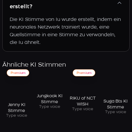
erstellt?
Die KI Stimme von Iu wurde erstellt, indem ein
neuronales Netzwerk trainiert wurde, eine
Quellstimme in eine Stimme zu verwandeln,
die Iu ähnelt.
Ähnliche KI Stimmen
Premium
Premium
Jungkook KI
RIKU of NCT
Suga Bts KI
Stimme
WISH
Jenny KI
Type voice
Stimme
Type voice
Stimme
Type voice
Type voice