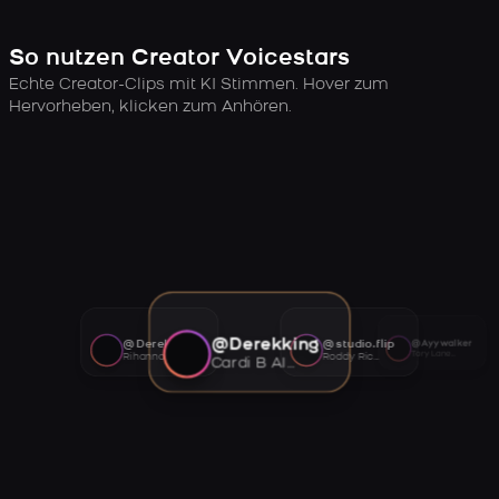
So nutzen Creator Voicestars
Echte Creator-Clips mit KI Stimmen. Hover zum
Hervorheben, klicken zum Anhören.
@Derekking
@Derekking
@studio.flip
@Ayywalker
Tory Lanez AI voice
Rihanna AI voice
Roddy Ricch AI voice
Cardi B AI voice