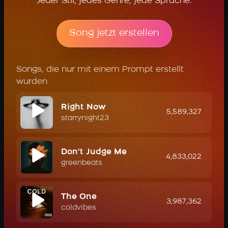
Jeder Stil, jedes Genre, jede Sprache.
Song jetzt erstellen
Songs, die nur mit einem Prompt erstellt
wurden
Right Now
5,589,327
starrynight23
Don't Judge Me
4,833,022
greenbeats
The One
3,987,362
coldvibes