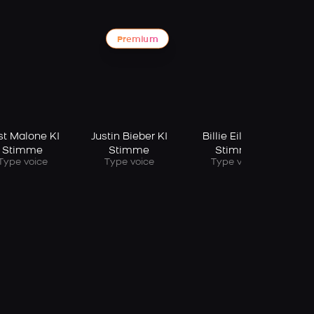
Premium
st Malone KI
Justin Bieber KI
Billie Eilish KI
Stimme
Stimme
Stimme
Type voice
Type voice
Type voice