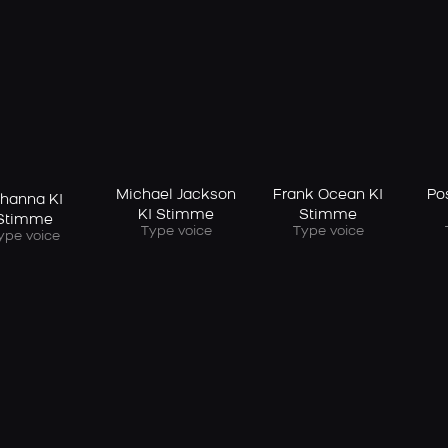
Michael Jackson
Frank Ocean KI
Po
ihanna KI
KI Stimme
Stimme
Stimme
Type voice
Type voice
ype voice