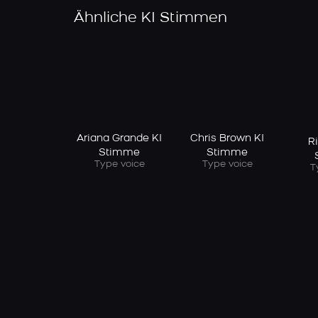
Ähnliche KI Stimmen
Ariana Grande KI
Chris Brown KI
R
Stimme
Stimme
Type voice
Type voice
T