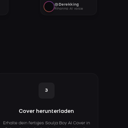
@Derekking
Rihanna AI voice
3
Cover herunterladen
Erhalte dein fertiges Soulja Boy AI Cover in