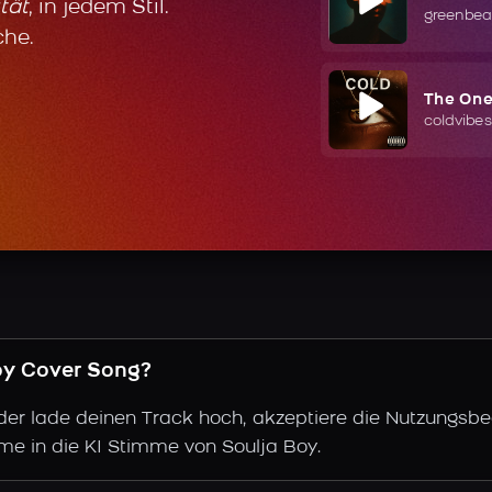
tät
, in jedem Stil.
greenbea
che.
The On
coldvibes
Boy Cover Song?
der lade deinen Track hoch, akzeptiere die Nutzungsbe
me in die KI Stimme von Soulja Boy.