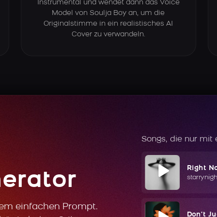
Instrumental und wendet dann das Voice
Model von Soulja Boy an, um die
Originalstimme in ein realistisches AI
Cover zu verwandeln.
Songs, die nur mit
Right N
erator
starrynig
nem einfachen Prompt.
Don't J