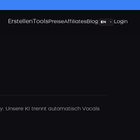
Erstellen
Tools
Sprache
Preise
Affiliates
Blog
Login
▾
y. Unsere KI trennt automatisch Vocals