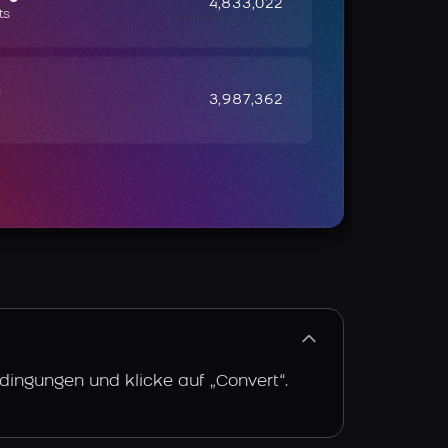
4,833,022
ts
e
3,987,362
dingungen und klicke auf „Convert“.