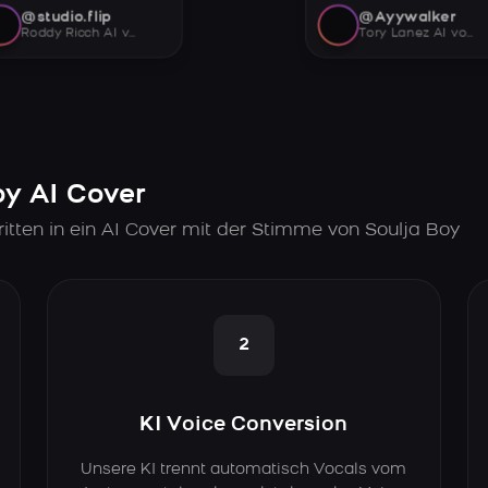
@studio.flip
@Ayywalker
Roddy Ricch AI voice
Tory Lanez AI voice
oy AI Cover
itten in ein AI Cover mit der Stimme von Soulja Boy
2
KI Voice Conversion
Unsere KI trennt automatisch Vocals vom