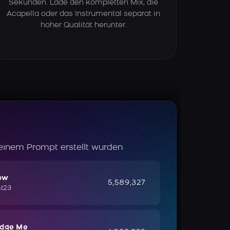
Sekunden. Lade den kompletten Mix, die
Acapella oder das Instrumental separat in
hoher Qualität herunter.
 einem Prompt erstellt wurden
ow
5,589,327
ht23
udge Me