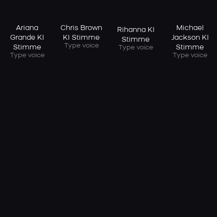
Ariana
Chris Brown
Michael
Rihanna KI
Grande KI
KI Stimme
Jackson KI
Stimme
Type voice
Stimme
Stimme
Type voice
Type voice
Type voice