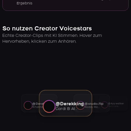
Ergebnis
So nutzen Creator Voicestars
Echte Creator-Clips mit KI Stimmen. Hover zum
Hervorheben, klicken zum Anhören.
@Derekking
@Derekking
@studio.flip
@Ayywalker
Tory Lanez AI voice
Rihanna AI voice
Roddy Ricch AI voice
Cardi B AI voice