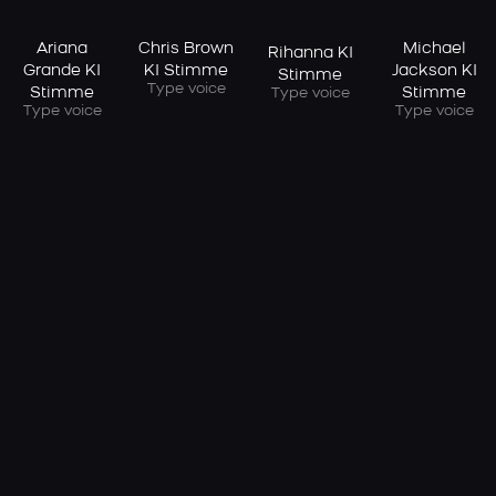
Ariana
Chris Brown
Michael
Rihanna KI
Grande KI
KI Stimme
Jackson KI
Stimme
Type voice
Stimme
Stimme
Type voice
Type voice
Type voice