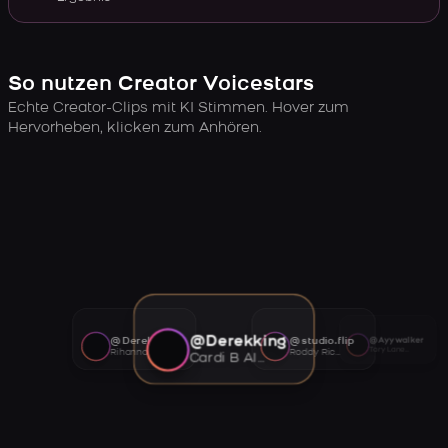
So nutzen Creator Voicestars
Echte Creator-Clips mit KI Stimmen. Hover zum
Hervorheben, klicken zum Anhören.
@Derekking
@Derekking
@studio.flip
@Ayywalker
Tory Lanez AI voice
Rihanna AI voice
Roddy Ricch AI voice
Cardi B AI voice