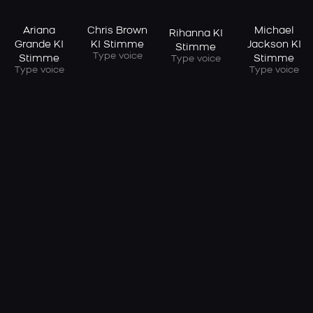
Ariana
Chris Brown
Michael
Rihanna KI
Grande KI
KI Stimme
Jackson KI
Stimme
Type voice
Stimme
Stimme
Type voice
Type voice
Type voice