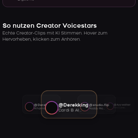
So nutzen Creator Voicestars
Echte Creator-Clips mit KI Stimmen. Hover zum
Hervorheben, klicken zum Anhören.
@Derekking
@Derekking
@studio.flip
@Ayywalker
Tory Lanez AI voice
Rihanna AI voice
Roddy Ricch AI voice
Cardi B AI voice