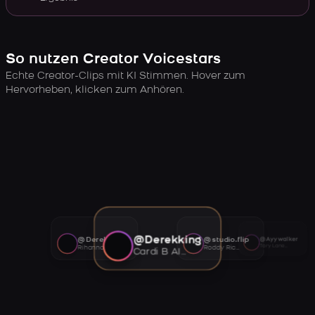
So nutzen Creator Voicestars
Echte Creator-Clips mit KI Stimmen. Hover zum
Hervorheben, klicken zum Anhören.
@Derekking
@Derekking
@studio.flip
@Ayywalker
Tory Lanez AI voice
Rihanna AI voice
Roddy Ricch AI voice
Cardi B AI voice