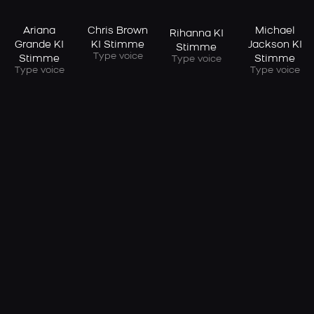
Ariana
Chris Brown
Michael
Rihanna KI
Grande KI
KI Stimme
Jackson KI
Stimme
Type voice
Stimme
Stimme
Type voice
Type voice
Type voice