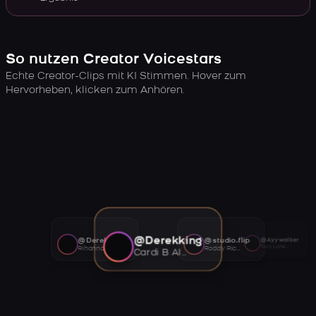
So nutzen Creator Voicestars
Echte Creator-Clips mit KI Stimmen. Hover zum
Hervorheben, klicken zum Anhören.
@Derekking
@Derekking
@studio.flip
@Ayywalker
Tory Lanez AI voice
Rihanna AI voice
Roddy Ricch AI voice
Cardi B AI voice