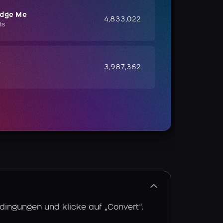
udge Me
4,833,022
ts
e
3,987,362
dingungen und klicke auf „Convert“.