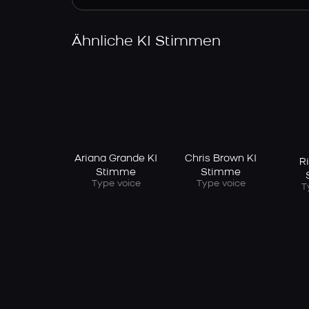
Ähnliche KI Stimmen
Ariana Grande KI
Chris Brown KI
R
Stimme
Stimme
Type voice
Type voice
T