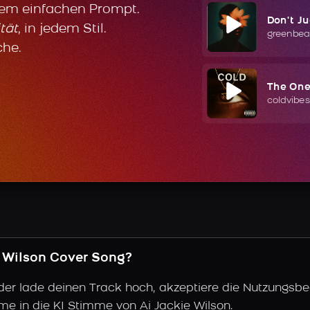
nem einfachen Prompt.
Don't J
tät
, in jedem Stil.
greenbea
che.
The On
coldvibes
ie Wilson Cover Song?
der lade deinen Track hoch, akzeptiere die Nutzungsbe
me in die KI Stimme von Ai Jackie Wilson.