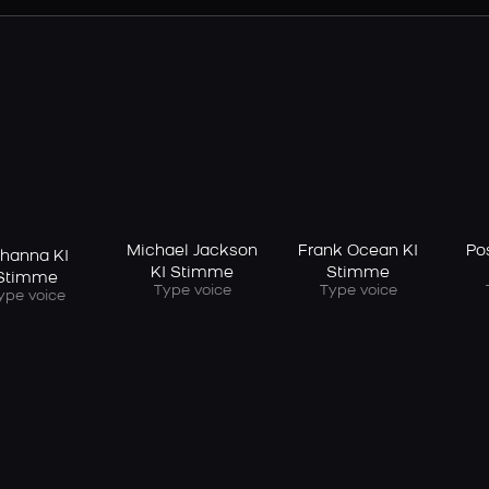
Michael Jackson
Frank Ocean KI
Po
ihanna KI
KI Stimme
Stimme
Stimme
Type voice
Type voice
ype voice