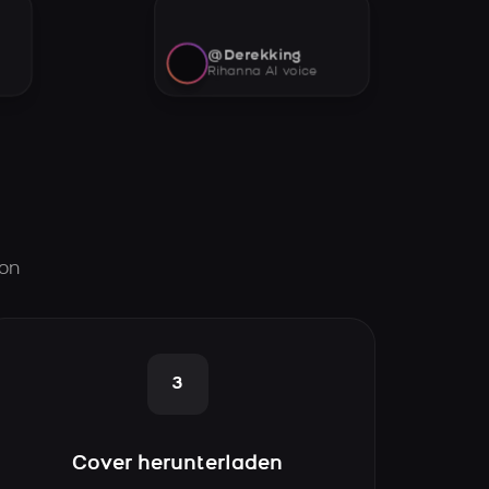
@Derekking
Rihanna AI voice
son
3
Cover herunterladen