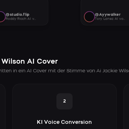
@studio.flip
@Ayywalker
Roddy Ricch AI voice
Tory Lanez AI voice
e Wilson AI Cover
tten in ein AI Cover mit der Stimme von Ai Jackie Wil
2
KI Voice Conversion