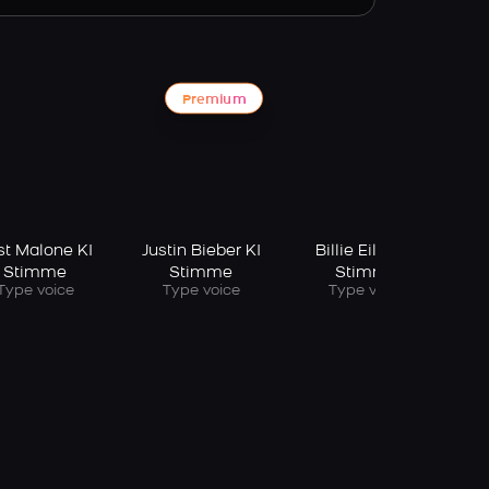
Premium
st Malone KI
Justin Bieber KI
Billie Eilish KI
Stimme
Stimme
Stimme
Type voice
Type voice
Type voice