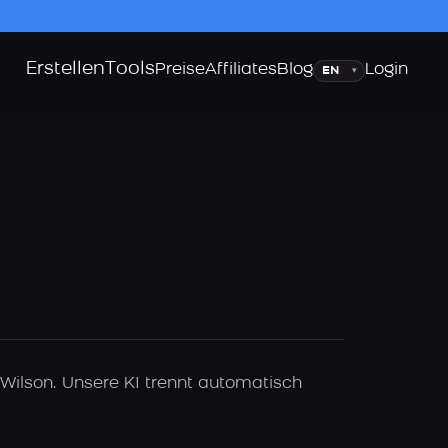
Erstellen
Tools
Sprache
Preise
Affiliates
Blog
Login
▾
Wilson. Unsere KI trennt automatisch