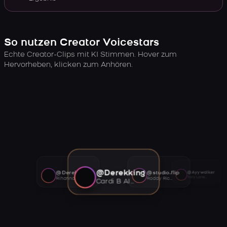
So nutzen Creator Voicestars
Echte Creator-Clips mit KI Stimmen. Hover zum
Hervorheben, klicken zum Anhören.
@Derekking
@Derekking
@studio.flip
@Ayywalker
Tory Lanez AI voice
Rihanna AI voice
Roddy Ricch AI voice
Cardi B AI voice