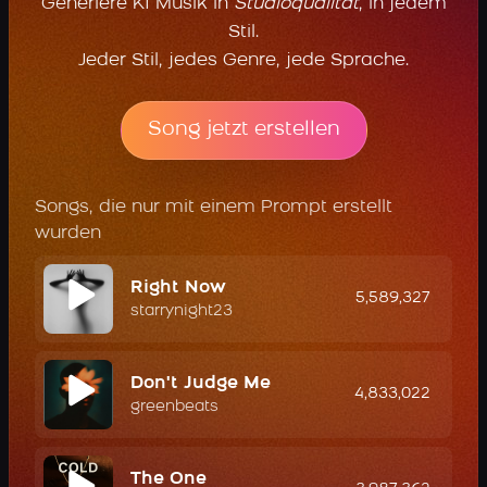
Generiere KI Musik in
Studioqualität
, in jedem
Stil.
Jeder Stil, jedes Genre, jede Sprache.
Song jetzt erstellen
Songs, die nur mit einem Prompt erstellt
wurden
Right Now
5,589,327
starrynight23
Don't Judge Me
4,833,022
greenbeats
The One