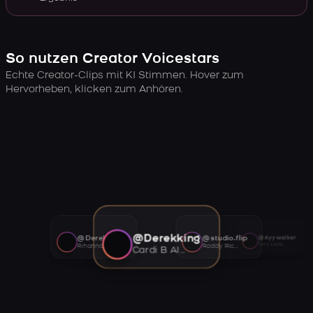
So nutzen Creator Voicestars
Echte Creator-Clips mit KI Stimmen. Hover zum
Hervorheben, klicken zum Anhören.
@Derekking
@Derekking
@studio.flip
@Ayywalker
Tory Lanez AI voice
Rihanna AI voice
Roddy Ricch AI voice
Cardi B AI voice