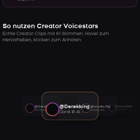
So nutzen Creator Voicestars
Echte Creator-Clips mit KI Stimmen. Hover zum
Hervorheben, klicken zum Anhören.
@Derekking
@Derekking
@studio.flip
@Ayywalker
Tory Lanez AI voice
Rihanna AI voice
Roddy Ricch AI voice
Cardi B AI voice