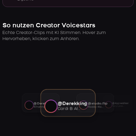
So nutzen Creator Voicestars
Echte Creator-Clips mit KI Stimmen. Hover zum
Hervorheben, klicken zum Anhören.
@Derekking
@Derekking
@studio.flip
@Ayywalker
Tory Lanez AI voice
Rihanna AI voice
Roddy Ricch AI voice
Cardi B AI voice