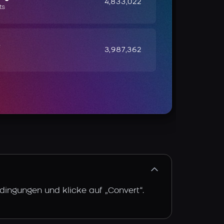
4,833,022
ts
e
3,987,362
dingungen und klicke auf „Convert“.