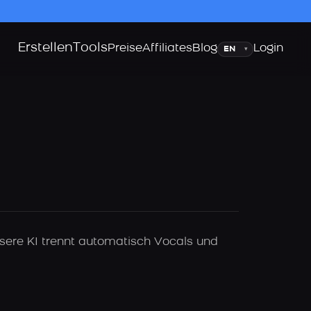
Erstellen
Tools
Sprache
Preise
Affiliates
Blog
Login
▾
sere KI trennt automatisch Vocals und