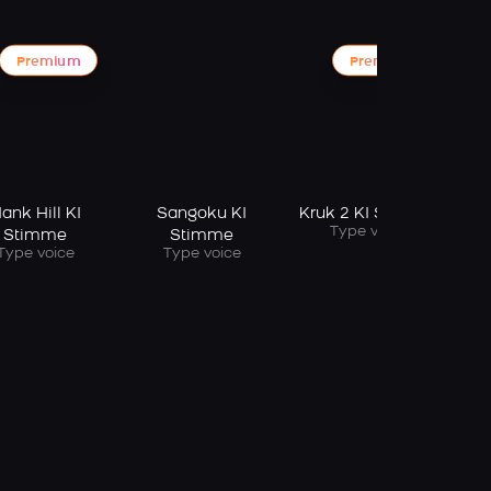
Premium
Premium
(
ank Hill KI
Sangoku KI
Kruk 2 KI Stimme
Type voice
Stimme
Stimme
Type voice
Type voice