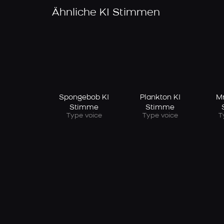
Ähnliche KI Stimmen
Spongebob KI
Plankton KI
Mr
Stimme
Stimme
Type voice
Type voice
T