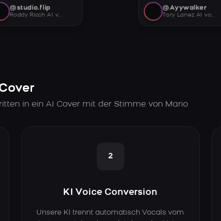
@studio.flip
@Ayywalker
Roddy Ricch AI voice
Tory Lanez AI voice
 Cover
itten in ein AI Cover mit der Stimme von Mario
2
KI Voice Conversion
Unsere KI trennt automatisch Vocals vom