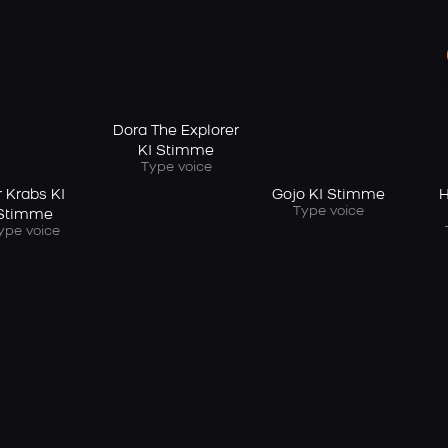
Dora The Explorer
KI Stimme
Type voice
 Krabs KI
Gojo KI Stimme
H
Type voice
Stimme
ype voice