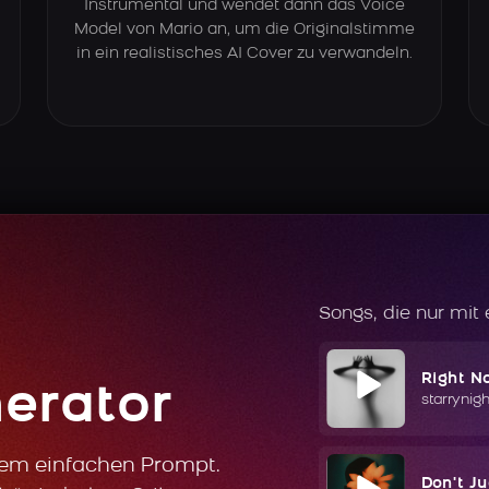
Instrumental und wendet dann das Voice
Model von Mario an, um die Originalstimme
in ein realistisches AI Cover zu verwandeln.
Songs, die nur mit
Right N
erator
starrynig
nem einfachen Prompt.
Don't J