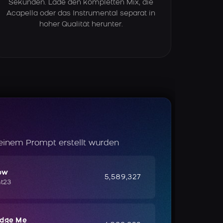
Sekunden. Lade den kompletten Mix, die
Acapella oder das Instrumental separat in
hoher Qualität herunter.
 einem Prompt erstellt wurden
ow
5,589,327
ht23
udge Me