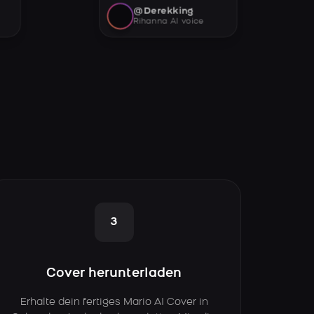
@Derekking
Rihanna AI voice
3
Cover herunterladen
Erhalte dein fertiges Mario AI Cover in