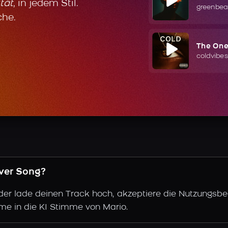
tät
, in jedem Stil.
greenbea
che.
The On
coldvibes
over Song?
der lade deinen Track hoch, akzeptiere die Nutzungsbe
mme in die KI Stimme von Mario.