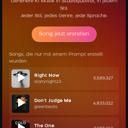
Generiere KI Musik in
Studioqualität
, in jedem
Stil.
Jeder Stil, jedes Genre, jede Sprache.
Song jetzt erstellen
Songs, die nur mit einem Prompt erstellt
wurden
Right Now
5,589,327
starrynight23
Don't Judge Me
4,833,022
greenbeats
The One