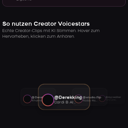
So nutzen Creator Voicestars
Echte Creator-Clips mit KI Stimmen. Hover zum
Hervorheben, klicken zum Anhören.
@Derekking
@Derekking
@studio.flip
@Ayywalker
Tory Lanez AI voice
Rihanna AI voice
Roddy Ricch AI voice
Cardi B AI voice