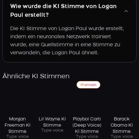
Wie wurde die KI Stimme von Logan
Paul erstellt?
Die KI Stimme von Logan Paul wurde erstellt,
indem ein neuronales Netzwerk trainiert
wurde, eine Quellstimme in eine Stimme zu
verwandeln, die Logan Paul ähnelt.
Ähnliche KI Stimmen
Premium
Morgan
Lil Wayne KI
Playboi Carti
Barack
Freeman KI
Stimme
(Deep Voice)
Obama KI
Type voice
Stimme
KI Stimme
Stimme
Type voice
Type voice
Type voice