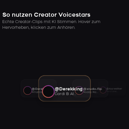
So nutzen Creator Voicestars
Echte Creator-Clips mit KI Stimmen. Hover zum
Hervorheben, klicken zum Anhören.
@Derekking
@Derekking
@studio.flip
@Ayywalker
Tory Lanez AI voice
Rihanna AI voice
Roddy Ricch AI voice
Cardi B AI voice