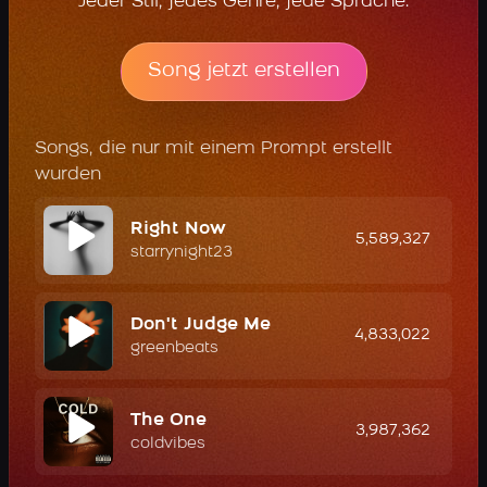
Jeder Stil, jedes Genre, jede Sprache.
Song jetzt erstellen
Songs, die nur mit einem Prompt erstellt
wurden
Right Now
5,589,327
starrynight23
Don't Judge Me
4,833,022
greenbeats
The One
3,987,362
coldvibes