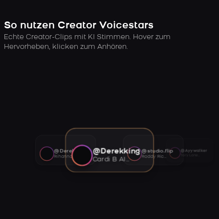
So nutzen Creator Voicestars
Echte Creator-Clips mit KI Stimmen. Hover zum
Hervorheben, klicken zum Anhören.
@Derekking
@Derekking
@studio.flip
@Ayywalker
Tory Lanez AI voice
Rihanna AI voice
Roddy Ricch AI voice
Cardi B AI voice