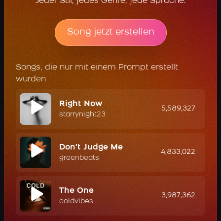
Jeder Stil, jedes Genre, jede Sprache.
Song jetzt erstellen
Songs, die nur mit einem Prompt erstellt
wurden
Right Now
5,589,327
starrynight23
Don't Judge Me
4,833,022
greenbeats
The One
3,987,362
coldvibes