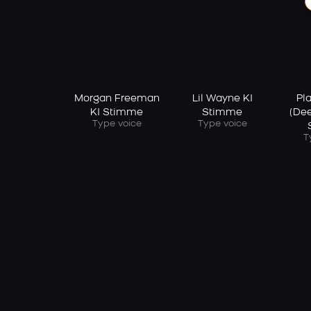
Morgan Freeman
Lil Wayne KI
Pla
KI Stimme
Stimme
(Dee
Type voice
Type voice
T