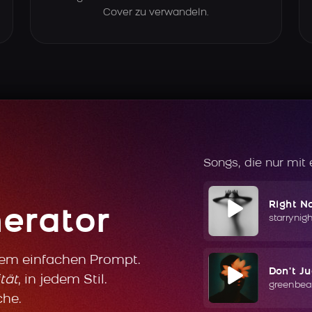
Cover zu verwandeln.
Songs, die nur mit
Right N
erator
starrynig
nem einfachen Prompt.
Don't J
tät
, in jedem Stil.
greenbea
che.