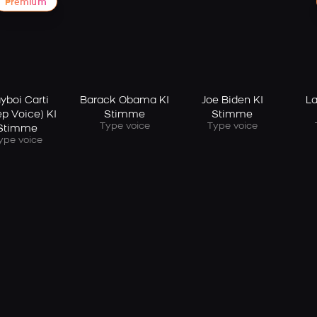
Premium
yboi Carti
Barack Obama KI
Joe Biden KI
La
p Voice) KI
Stimme
Stimme
Type voice
Type voice
Stimme
ype voice