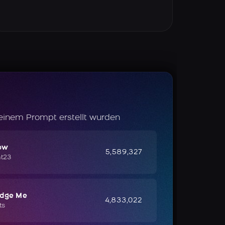
 einem Prompt erstellt wurden
ow
5,589,327
ht23
udge Me
4,833,022
ts