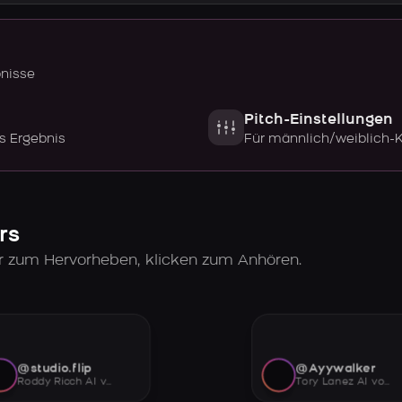
bnisse
Pitch-Einstellungen
s Ergebnis
Für männlich/weiblich-
rs
er zum Hervorheben, klicken zum Anhören.
@studio.flip
@Ayywalker
Roddy Ricch AI voice
Tory Lanez AI voice