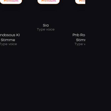
Premium
Premium
Premium
Sia
Type voice
ndosous KI
Pnb Rock KI
Stimme
Stimme
Type voice
Type voice