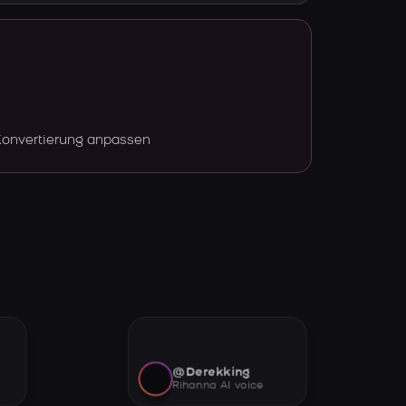
Konvertierung anpassen
@Derekking
Rihanna AI voice