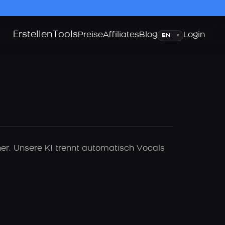
Erstellen
Tools
Sprache
Preise
Affiliates
Blog
Login
▾
er. Unsere KI trennt automatisch Vocals