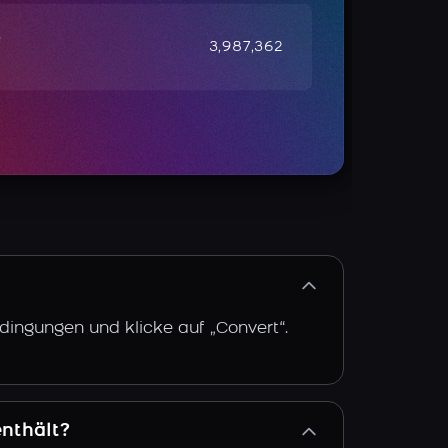
e
3,987,362
dingungen und klicke auf „Convert“.
enthält?