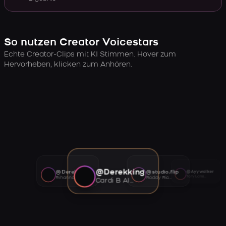
So nutzen Creator Voicestars
Echte Creator-Clips mit KI Stimmen. Hover zum
Hervorheben, klicken zum Anhören.
@Derekking
@Derekking
@studio.flip
@Ayywalker
Tory Lanez AI voice
Rihanna AI voice
Roddy Ricch AI voice
Cardi B AI voice