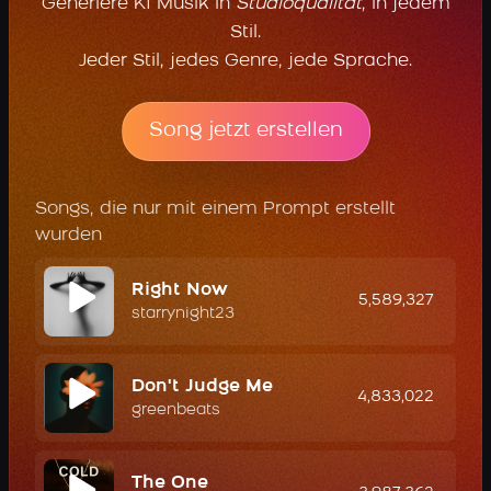
Generiere KI Musik in
Studioqualität
, in jedem
Stil.
Jeder Stil, jedes Genre, jede Sprache.
Song jetzt erstellen
Songs, die nur mit einem Prompt erstellt
wurden
Right Now
5,589,327
starrynight23
Don't Judge Me
4,833,022
greenbeats
The One