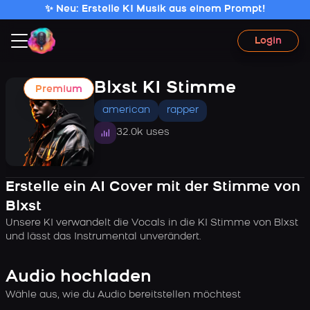
✨ Neu: Erstelle KI Musik aus einem Prompt!
Login
Blxst KI Stimme
Premium
american
rapper
32.0k uses
Erstelle ein AI Cover mit der Stimme von
Blxst
Unsere KI verwandelt die Vocals in die KI Stimme von Blxst
und lässt das Instrumental unverändert.
Audio hochladen
Wähle aus, wie du Audio bereitstellen möchtest