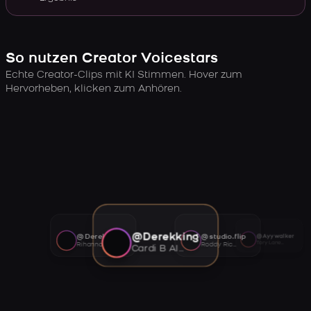
So nutzen Creator Voicestars
Echte Creator-Clips mit KI Stimmen. Hover zum
Hervorheben, klicken zum Anhören.
@Derekking
@Derekking
@studio.flip
@Ayywalker
Tory Lanez AI voice
Rihanna AI voice
Roddy Ricch AI voice
Cardi B AI voice