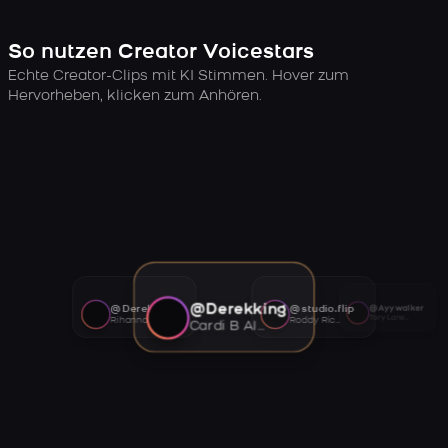
So nutzen Creator Voicestars
Echte Creator-Clips mit KI Stimmen. Hover zum
Hervorheben, klicken zum Anhören.
@Derekking
@Derekking
@studio.flip
@Ayywalker
Tory Lanez AI voice
Rihanna AI voice
Roddy Ricch AI voice
Cardi B AI voice