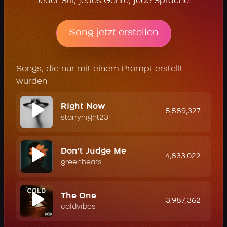
Jeder Stil, jedes Genre, jede Sprache.
Song jetzt erstellen
Songs, die nur mit einem Prompt erstellt
wurden
Right Now
5,589,327
starrynight23
Don't Judge Me
4,833,022
greenbeats
The One
3,987,362
coldvibes