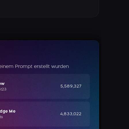
 einem Prompt erstellt wurden
ow
5,589,327
ht23
udge Me
4,833,022
ts