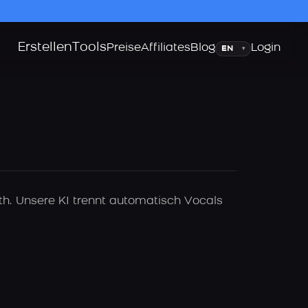
Erstellen
Tools
Sprache
Preise
Affiliates
Blog
Login
▾
h. Unsere KI trennt automatisch Vocals