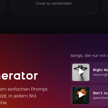
Cover zu verwandeln.
Songs, die nur mit
Right N
erator
starrynig
nem einfachen Prompt.
Don't J
tät
, in jedem Stil.
greenbea
che.