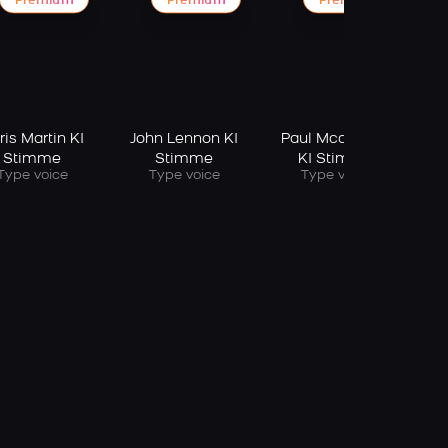
Premium
Premium
Premium
Go
ris Martin KI
John Lennon KI
Paul Mccartney
Stimme
Stimme
KI Stimme
Type voice
Type voice
Type voice