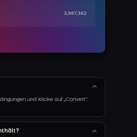
e
3,987,362
dingungen und klicke auf „Convert“.
nthält?