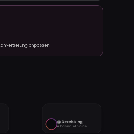
Konvertierung anpassen
@Derekking
Rihanna AI voice