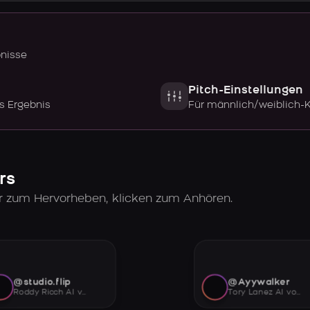
bnisse
Pitch-Einstellungen
s Ergebnis
Für männlich/weiblich-
rs
er zum Hervorheben, klicken zum Anhören.
@studio.flip
@Ayywalker
Roddy Ricch AI voice
Tory Lanez AI voice