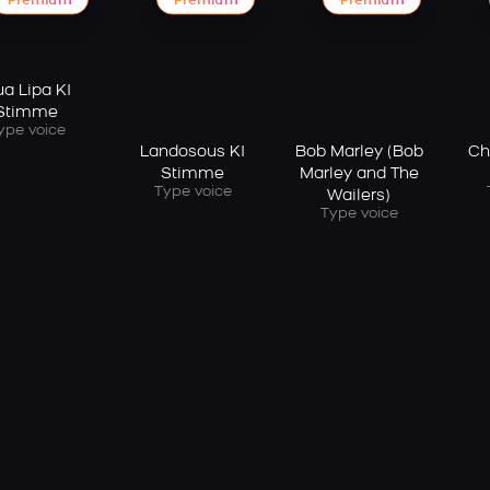
Premium
Premium
Premium
a Lipa KI
Stimme
ype voice
Landosous KI
Bob Marley (Bob
Ch
Stimme
Marley and The
Type voice
Wailers)
Type voice