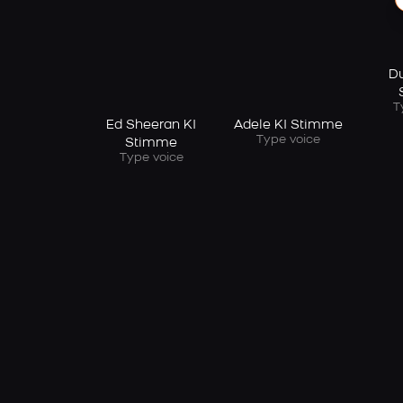
Du
T
Ed Sheeran KI
Adele KI Stimme
Type voice
Stimme
Type voice