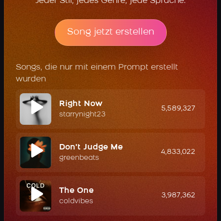
Jeder Stil, jedes Genre, jede Sprache.
Song jetzt erstellen
Songs, die nur mit einem Prompt erstellt
wurden
Right Now
5,589,327
starrynight23
Don't Judge Me
4,833,022
greenbeats
The One
3,987,362
coldvibes