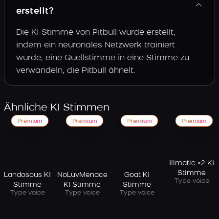
erstellt?
Die KI Stimme von Pitbull wurde erstellt,
indem ein neuronales Netzwerk trainiert
wurde, eine Quellstimme in eine Stimme zu
verwandeln, die Pitbull ähnelt.
Ähnliche KI Stimmen
Premium
Premium
Premium
Premium
Illmatic ×2 KI
Stimme
Landosous KI
NoLuvMenace
Goat KI
Type voice
Stimme
KI Stimme
Stimme
Type voice
Type voice
Type voice