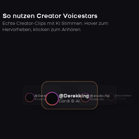
So nutzen Creator Voicestars
Echte Creator-Clips mit KI Stimmen. Hover zum
Hervorheben, klicken zum Anhören.
@Derekking
@Derekking
@studio.flip
@Ayywalker
Tory Lanez AI voice
Rihanna AI voice
Roddy Ricch AI voice
Cardi B AI voice