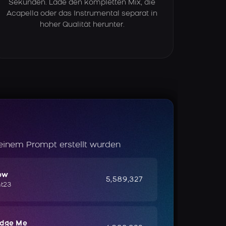
Sekunden. Lade den kompletten Mix, die
Acapella oder das Instrumental separat in
hoher Qualität herunter.
 einem Prompt erstellt wurden
ow
5,589,327
ht23
udge Me