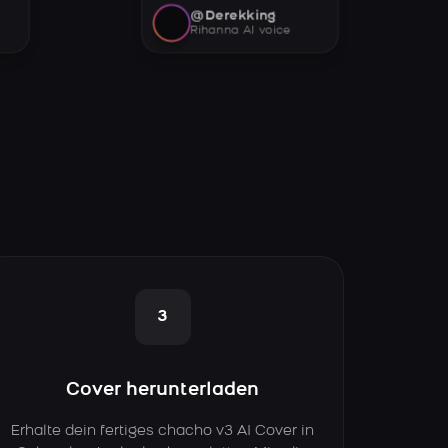
@Derekking
Rihanna AI voice
3
Cover herunterladen
Erhalte dein fertiges chacho v3 AI Cover in