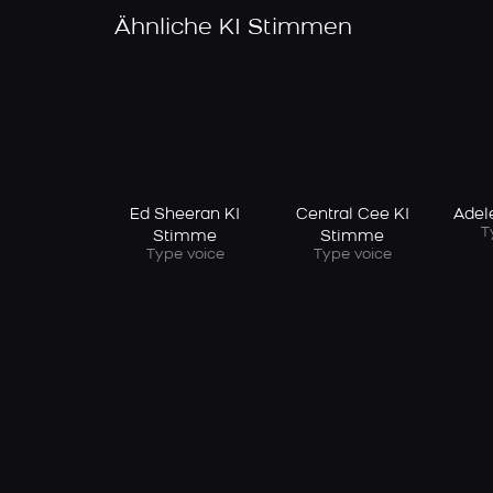
Ähnliche KI Stimmen
Ed Sheeran KI
Central Cee KI
Adel
T
Stimme
Stimme
Type voice
Type voice