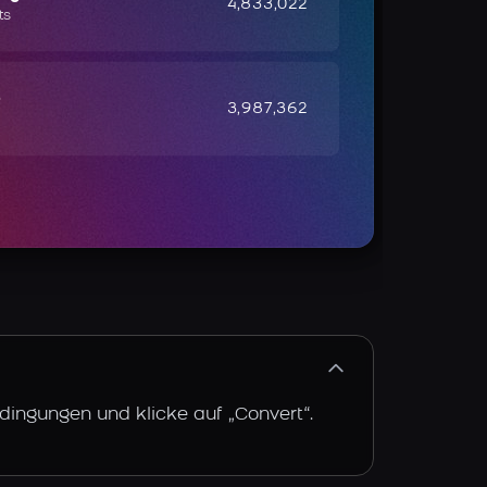
4,833,022
ts
e
3,987,362
dingungen und klicke auf „Convert“.