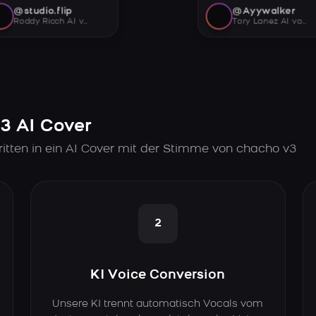
@studio.flip
@Ayywalker
Roddy Ricch AI voice
Tory Lanez AI voice
v3 AI Cover
itten in ein AI Cover mit der Stimme von chacho v3
2
KI Voice Conversion
Unsere KI trennt automatisch Vocals vom