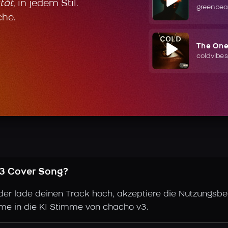
tät
, in jedem Stil.
greenbea
che.
The On
coldvibes
v3 Cover Song?
der lade deinen Track hoch, akzeptiere die Nutzungsbe
mme in die KI Stimme von chacho v3.