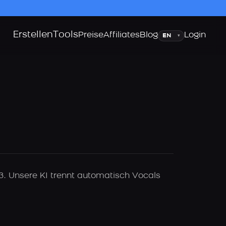
Erstellen
Tools
Sprache
Preise
Affiliates
Blog
Login
▾
3. Unsere KI trennt automatisch Vocals