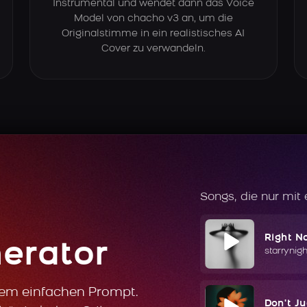
Instrumental und wendet dann das Voice
Model von chacho v3 an, um die
Originalstimme in ein realistisches AI
Cover zu verwandeln.
Songs, die nur mit
Right N
erator
starrynig
nem einfachen Prompt.
Don't J