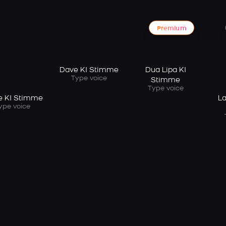
Premium
Dave KI Stimme
Dua Lipa KI
Type voice
Stimme
Type voice
e KI Stimme
La
ype voice