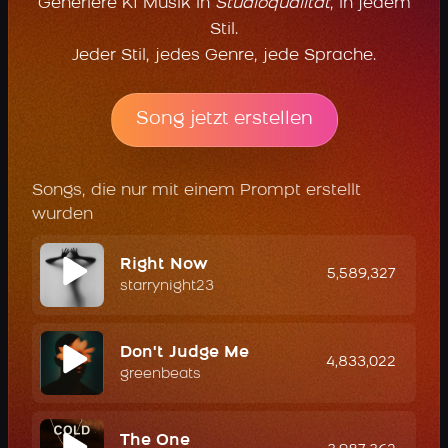
Generiere KI Musik in
Studioqualität
, in jedem
Stil.
Jeder Stil, jedes Genre, jede Sprache.
Song jetzt erstellen
Songs, die nur mit einem Prompt erstellt
wurden
Right Now
5,589,327
starrynight23
Don't Judge Me
4,833,022
greenbeats
The One