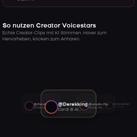
So nutzen Creator Voicestars
Echte Creator-Clips mit KI Stimmen. Hover zum
Hervorheben, klicken zum Anhören.
@Derekking
@Derekking
@studio.flip
@Ayywalker
Tory Lanez AI voice
Rihanna AI voice
Roddy Ricch AI voice
Cardi B AI voice