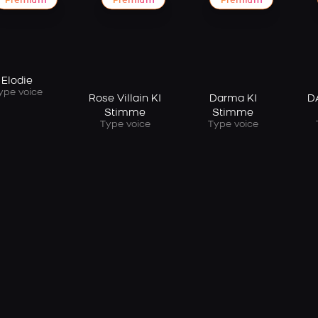
Premium
Premium
Premium
Elodie
ype voice
Rose Villain KI
Darma KI
D
Stimme
Stimme
Type voice
Type voice