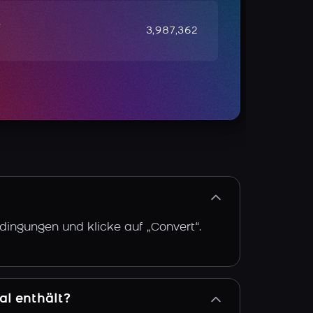
e
3,987,362
dingungen und klicke auf „Convert“.
al enthält?