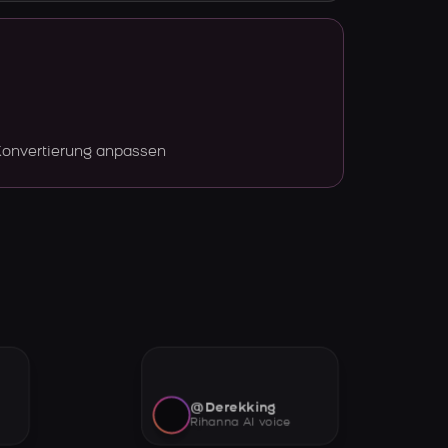
Konvertierung anpassen
@Derekking
Rihanna AI voice