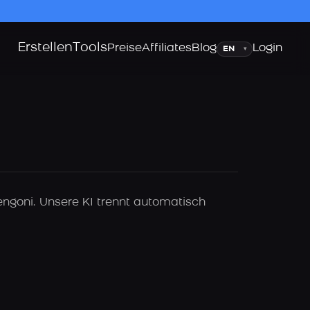
Erstellen
Tools
Sprache
Preise
Affiliates
Blog
Login
▾
ngoni. Unsere KI trennt automatisch