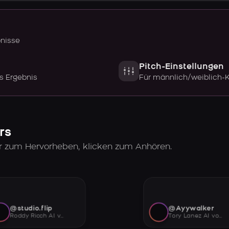
bnisse
Pitch-Einstellungen
s Ergebnis
Für männlich/weiblich-
rs
er zum Hervorheben, klicken zum Anhören.
@studio.flip
@Ayywalker
Roddy Ricch AI voice
Tory Lanez AI voice