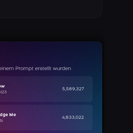
 einem Prompt erstellt wurden
ow
5,589,327
ht23
udge Me
4,833,022
ts