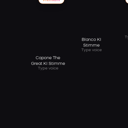
Premium
T
Blanco KI
Stimme
Type voice
Capone The
Great KI Stimme
Type voice