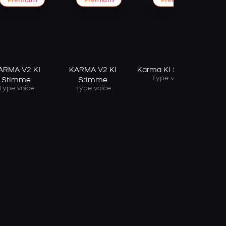
Premium
Premium
Premium
ARMA V2 KI
KARMA V2 KI
Karma KI Stimme
Type voice
Stimme
Stimme
Type voice
Type voice