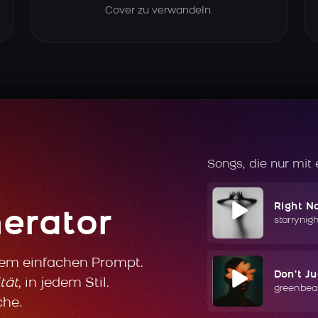
Cover zu verwandeln.
Songs, die nur mit
Right N
erator
starrynig
nem einfachen Prompt.
Don't J
tät
, in jedem Stil.
greenbea
che.