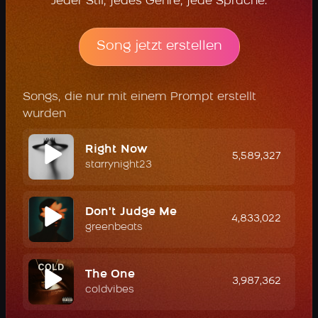
Jeder Stil, jedes Genre, jede Sprache.
Song jetzt erstellen
Songs, die nur mit einem Prompt erstellt
wurden
Right Now
5,589,327
starrynight23
Don't Judge Me
4,833,022
greenbeats
The One
3,987,362
coldvibes