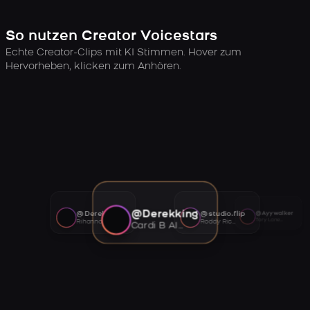
So nutzen Creator Voicestars
Echte Creator-Clips mit KI Stimmen. Hover zum
Hervorheben, klicken zum Anhören.
@Derekking
@Derekking
@studio.flip
@Ayywalker
Tory Lanez AI voice
Rihanna AI voice
Roddy Ricch AI voice
Cardi B AI voice