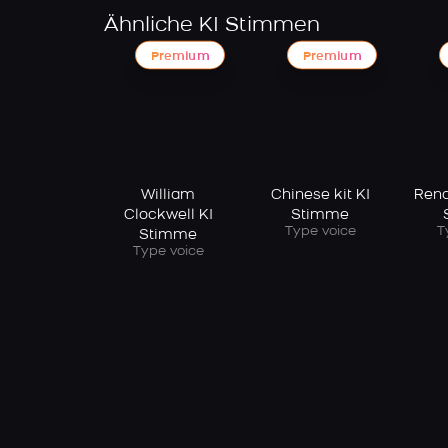
Ähnliche KI Stimmen
Premium
Premium
William
Chinese kit KI
Rena
Clockwell KI
Stimme
Type voice
T
Stimme
Type voice