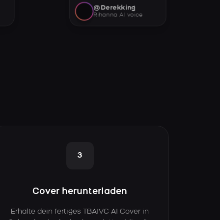
@Derekking
Rihanna AI voice
3
Cover herunterladen
Erhalte dein fertiges TBAIVC AI Cover in