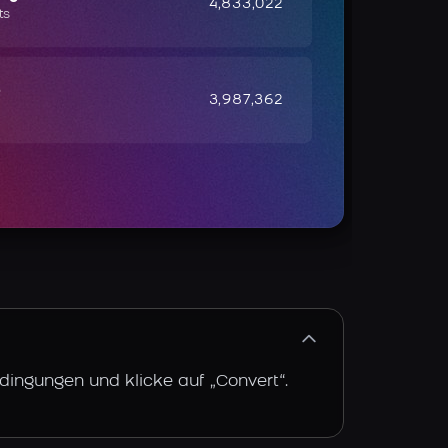
4,833,022
ts
e
3,987,362
dingungen und klicke auf „Convert“.