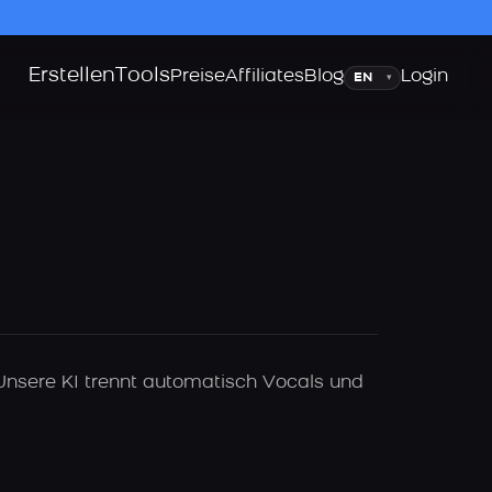
Erstellen
Tools
Sprache
Preise
Affiliates
Blog
Login
▾
Unsere KI trennt automatisch Vocals und