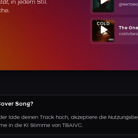
tät
, in jedem Stil.
greenbea
che.
The On
coldvibes
 Cover Song?
der lade deinen Track hoch, akzeptiere die Nutzungsbe
mme in die KI Stimme von TBAIVC.