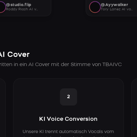
@studio.flip
@Ayywalker
Roddy Ricch AI voice
Tory Lanez AI voice
AI Cover
itten in ein AI Cover mit der Stimme von TBAIVC
2
KI Voice Conversion
Unsere KI trennt automatisch Vocals vom