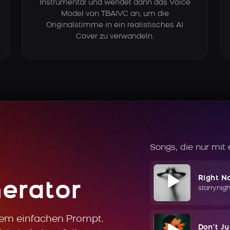
Instrumental und wendet dann das Voice
Model von TBAIVC an, um die
Originalstimme in ein realistisches AI
Cover zu verwandeln.
Songs, die nur mit
Right N
erator
starrynig
nem einfachen Prompt.
Don't J