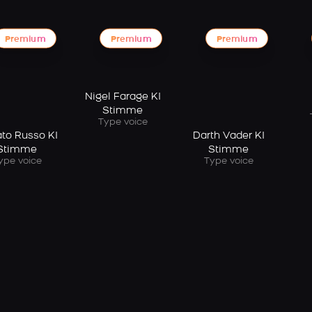
Premium
Premium
Premium
Nigel Farage KI
Stimme
Type voice
to Russo KI
Darth Vader KI
Stimme
Stimme
ype voice
Type voice