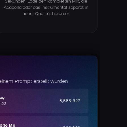
Sekunden. Lade den kompletten Mix, die
Acapella oder das Instrumental separat in
hoher Qualität herunter.
 einem Prompt erstellt wurden
ow
5,589,327
ht23
udge Me