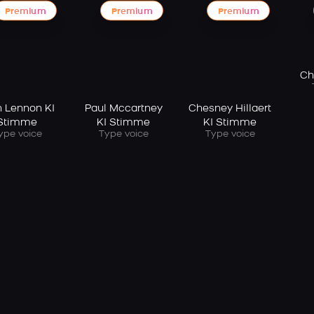
Premium
Premium
Premium
Ch
n Lennon KI
Paul Mccartney
Chesney Hillaert
Stimme
KI Stimme
KI Stimme
ype voice
Type voice
Type voice