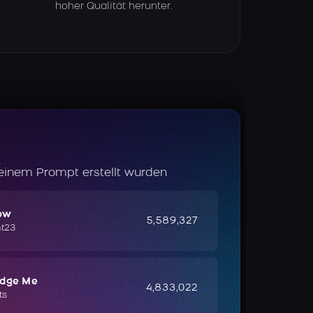
hoher Qualität herunter.
 einem Prompt erstellt wurden
ow
5,589,327
ht23
udge Me
4,833,022
ts