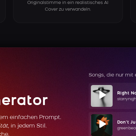
Originalstimme in ein realistisches AI
Cover zu verwandeln.
Songs, die nur mit
Right N
erator
starrynig
nem einfachen Prompt.
Don't J
tät
, in jedem Stil.
greenbea
che.