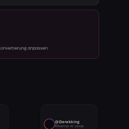
Konvertierung anpassen
@Derekking
Rihanna AI voice