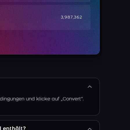
e
3,987,362
dingungen und klicke auf „Convert“.
l enthält?