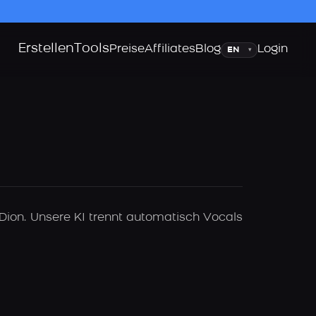
Erstellen
Tools
Sprache
Preise
Affiliates
Blog
Login
▾
Dion. Unsere KI trennt automatisch Vocals