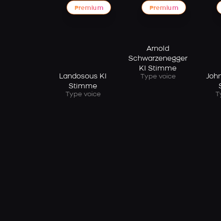
Premium
Premium
Arnold
Schwarzenegger
KI Stimme
Landosous KI
Joh
Type voice
Stimme
Type voice
T