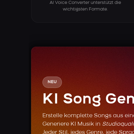
AI Voice Converter unterstützt die
wichtigsten Formate.
NEU
KI Song Gen
Erstelle komplette Songs aus ei
Generiere KI Musik in
Studioquali
Jeder Stil, jedes Genre, jede Spra