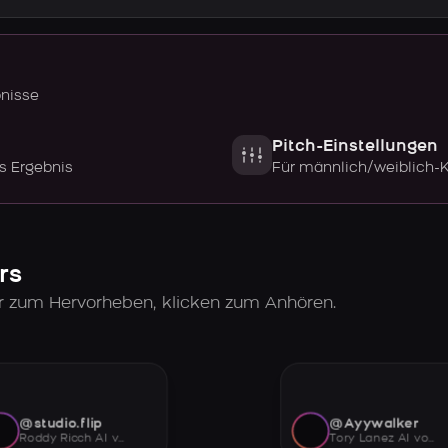
bnisse
Pitch-Einstellungen
s Ergebnis
Für männlich/weiblich-
rs
er zum Hervorheben, klicken zum Anhören.
@studio.flip
@Ayywalker
Roddy Ricch AI voice
Tory Lanez AI voice