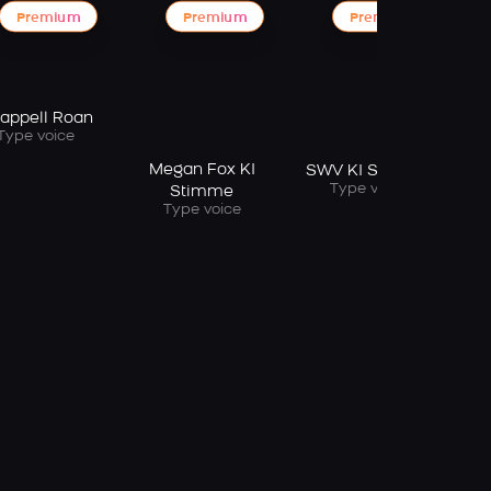
Premium
Premium
Premium
Ch
appell Roan
Type voice
Megan Fox KI
SWV KI Stimme
Type voice
Stimme
Type voice