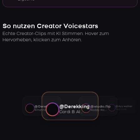
So nutzen Creator Voicestars
Echte Creator-Clips mit KI Stimmen. Hover zum
Hervorheben, klicken zum Anhören.
@Derekking
@Derekking
@studio.flip
@Ayywalker
Tory Lanez AI voice
Rihanna AI voice
Roddy Ricch AI voice
Cardi B AI voice