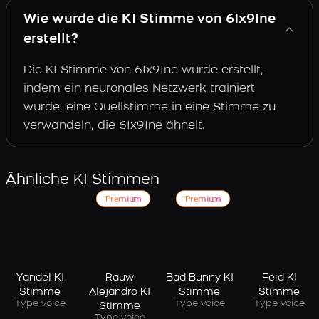
Wie wurde die KI Stimme von 6Ix9Ine
erstellt?
Die KI Stimme von 6Ix9Ine wurde erstellt,
indem ein neuronales Netzwerk trainiert
wurde, eine Quellstimme in eine Stimme zu
verwandeln, die 6Ix9Ine ähnelt.
Ähnliche KI Stimmen
Premium
Premium
Yandel KI
Rauw
Bad Bunny KI
Feid KI
Stimme
Alejandro KI
Stimme
Stimme
Type voice
Type voice
Type voice
Stimme
Type voice