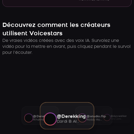
Découvrez comment les créateurs
utilisent Voicestars
De vraies vidéos créées avec des voix IA. Survolez une
vidéo pour la mettre en avant, puis cliquez pendant le survol
pour l’écouter.
@Derekking
@Derekking
@studio.flip
@Ayywalker
Tory Lanez AI voice
Rihanna AI voice
Roddy Ricch AI voice
Cardi B AI voice